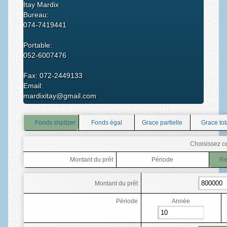
Itay Mardix
Bureau:
074-7419441
Portable:
052-6007476
Fax: 072-2449133
Email:
mardixitay@gmail.com
Fonds shpitzer
Fonds égal
Grace partielle
Grace tot
Choisissez ce
Montant du prêt
Période
Re
Montant du prêt
Période
Année