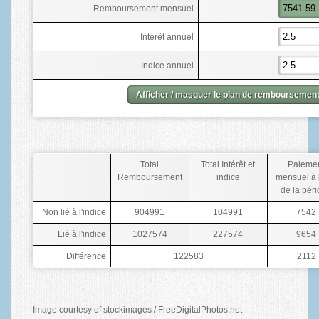
Remboursement mensuel
Intérêt annuel
Indice annuel
Afficher / masquer le plan de remboursemen
Total
Total Intérêt et
Paieme
Remboursement
indice
mensuel à l
de la pér
Non lié à l'indice
904991
104991
7542
Lié à l'indice
1027574
227574
9654
Différence
122583
2112
Image courtesy of stockimages / FreeDigitalPhotos.net