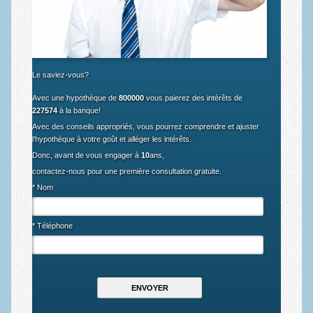
Calculateur de fonds égal
Calculateur grace partielle
Calculateur grace totale
Le saviez-vous?
Calculateur fonds ballon
Avec une hypothèque de
800000
vous paierez des intérêts de
227574
à la banque!
Calculateur de la taxe d’achat
Avec des conseils appropriés, vous pourrez comprendre et ajuster
l’hypothèque à votre goût et alléger les intérêts.
Prêts
Donc, avant de vous engager à
10
ans,
contactez-nous pour une première consultation gratuite.
Tous types de prêts
* Nom
Prêts commerciaux
Mehir le michtaken
* Téléphone
Dictionnaire de concepts
Recommandations
Contact