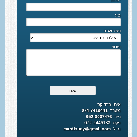
* טלפון
מאמרים
מייל
לקוחות ממליצים
נושא הפנייה
מן התקשורת
צור קשר
הערות
איתי מרדיקס
משרד:
074-7419441
נייד:
052-6007476
פקס: 072-2449133
מייל:
mardixitay@gmail.com