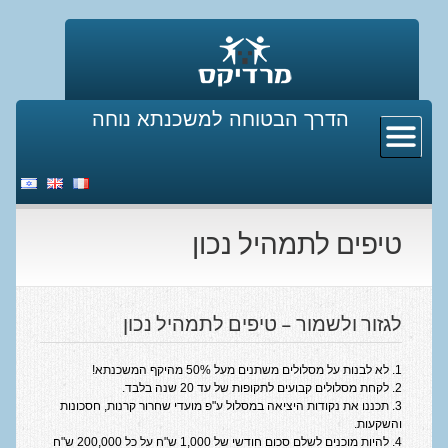
הדרך הבטוחה למשכנתא נוחה
ראשי
קצת עלינו
משכנתא
טיפים לתמהיל נכון
משכנתא חדשה
משכון נכס קיים
ביטוח משכנתא
לגזור ולשמור – טיפים לתמהיל נכון
מחזור משכנתא
1. לא לבנות על מסלולים משתנים מעל 50% מהיקף המשכנתא!
2. לקחת מסלולים קבועים לתקופות של עד 20 שנה בלבד.
הוראות בנק ישראל על משכנתאות
3. תכננו את נקודות היציאה במסלול ע"פ מועדי שחרור קרנות, חסכונות
והשקעות.
מחשבון משכנתא
4. להיות מוכנים לשלם סכום חודשי של 1,000 ש"ח על כל 200,000 ש"ח