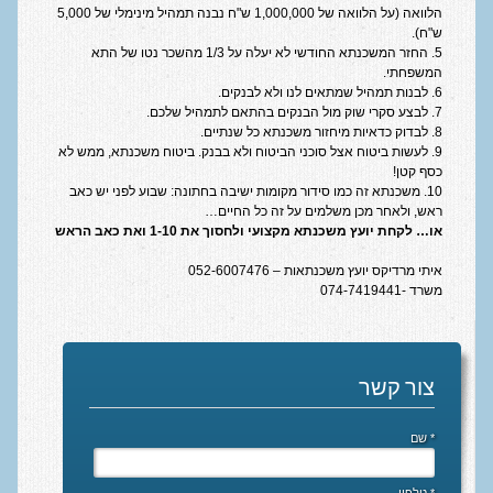
הלוואה (על הלוואה של 1,000,000 ש"ח נבנה תמהיל מינימלי של 5,000
מחשבון משכנתא
ש"ח).
5. החזר המשכנתא החודשי לא יעלה על 1/3 מהשכר נטו של התא
קרן שווה
המשפחתי.
6. לבנות תמהיל שמתאים לנו ולא לבנקים.
גרייס חלקי
7. לבצע סקרי שוק מול הבנקים בהתאם לתמהיל שלכם.
8. לבדוק כדאיות מיחזור משכנתא כל שנתיים.
גרייס מלא
9. לעשות ביטוח אצל סוכני הביטוח ולא בבנק. ביטוח משכנתא, ממש לא
כסף קטן!
בלון
10. משכנתא זה כמו סידור מקומות ישיבה בחתונה: שבוע לפני יש כאב
ראש, ולאחר מכן משלמים על זה כל החיים…
מחשבון מס רכישה
או… לקחת יועץ משכנתא מקצועי ולחסוך את 1-10 ואת כאב הראש
איתי מרדיקס יועץ משכנתאות – 052-6007476
הלוואות
משרד -074-7419441
הלוואה לכל מטרה
משכנתא לנכס מסחרי
צור קשר
מחיר למשתכן
* שם
מילון מושגים
למה אצלנו