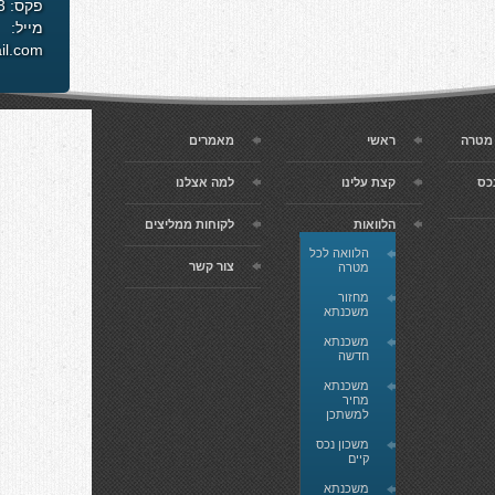
פקס: 072-2449133
מייל:
il.com
 מטרה
ראשי
מאמרים
כס
קצת עלינו
למה אצלנו
הלוואות
לקוחות ממליצים
הלוואה לכל
צור קשר
מטרה
מחזור
משכנתא
משכנתא
חדשה
משכנתא
מחיר
למשתכן
משכון נכס
קיים
משכנתא