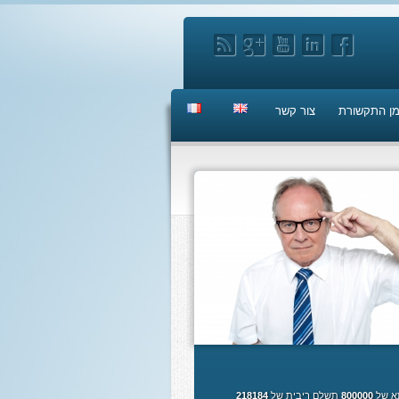
ן התקשורת
צור קשר
א של
800000
תשלם ריבית של
218184