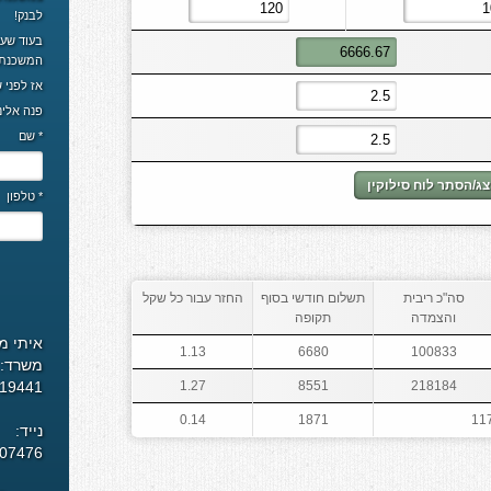
לבנק!
בעוד שעם
המשכנתא
אז לפני
פנה אלינו
* שם
ג/הסתר לוח סילוקין
* טלפון
סה"כ ריבית
תשלום חודשי בסוף
החזר עבור כל שקל
והצמדה
תקופה
איתי מ
1.13
6680
100833
משרד:
419441
1.27
8551
218184
0.14
1871
11
נייד:
007476