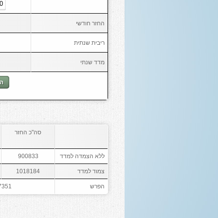
החזר חודשי
ריבית שנתית
מדד שנתי
הצ
סה"כ החזר
ללא הצמדה למדד
900833
צמוד למדד
1018184
הפרש
7351