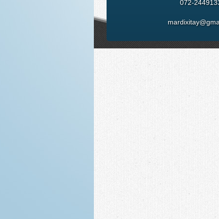
mardixitay@gma